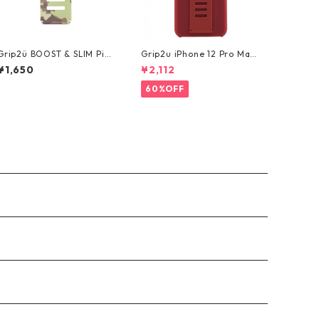
Grip2ü BOOST & SLIM Pin
Grip2u iPhone 12 Pro Max
Cap Small Band - West Po
/ SILICONE - Red
¥1,650
¥2,112
int Metallic
60%OFF