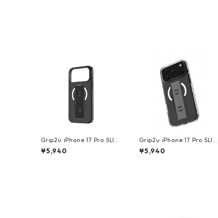
Grip2ü iPhone 17 Pro SLIM
Grip2u iPhone 17 Pro SLIM
Magsafe Black
/ MagSafe Clear
¥5,940
¥5,940