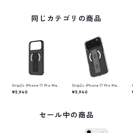
同じカテゴリの商品
Grip2ü iPhone 17 Pro Max
Grip2u iPhone 17 Pro Max
SLIM Magsafe Black
SLIM / MagSafe Clear
¥5,940
¥5,940
セール中の商品